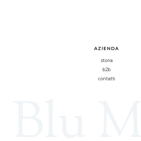
AZIENDA
storia
b2b
contatti
Blu M