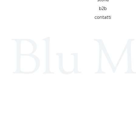
b2b
contatti
Blu M