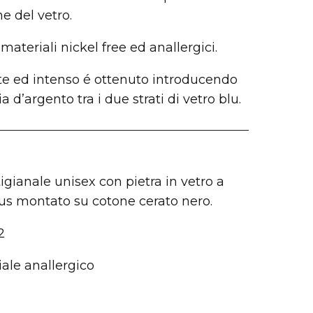
ne del vetro.
materiali nickel free ed anallergici.
ante ed intenso é ottenuto introducendo
ia d’argento tra i due strati di vetro blu.
tigianale unisex con pietra in vetro a
lus montato su cotone cerato nero.
2
ale anallergico