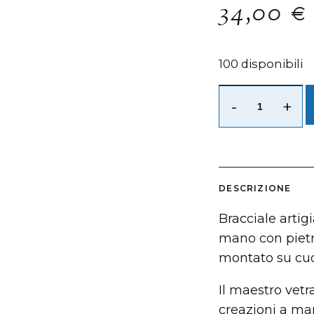
34,00
€
100 disponibili
-
+
DESCRIZIONE
Bracciale arti
mano con pietra
montato su cuo
Il maestro vetr
creazioni a ma